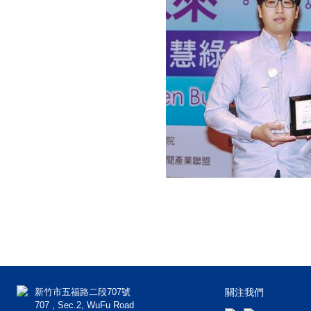
新竹市五福路二段707號
關注我們
707 , Sec.2, WuFu Road