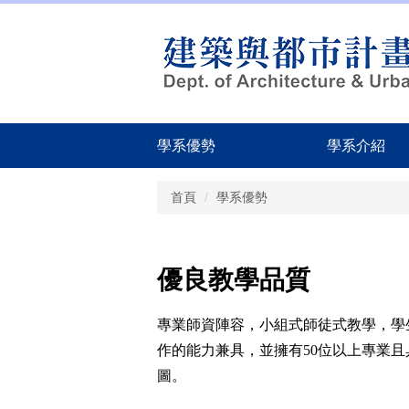
跳
到
主
要
內
容
區
學系優勢
學系介紹
首頁
學系優勢
優良教學品質
專業師資陣容
，
小組式師徒式教學，學
作的能力兼具
，
並擁有50
位以上專業且
圖。