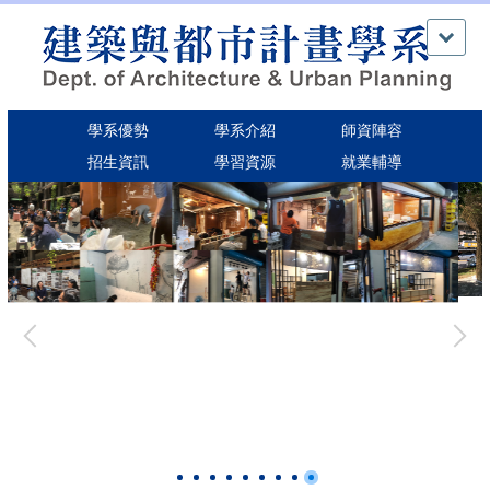
跳
到
主
要
內
學系優勢
學系介紹
師資陣容
容
區
招生資訊
學習資源
就業輔導