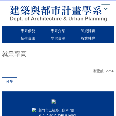
跳
到
主
要
內
學系優勢
學系介紹
師資陣容
容
區
招生資訊
學習資源
就業輔導
就業率高
瀏覽數:
2750
分享
新竹市五福路二段707號
707 , Sec.2, WuFu Road