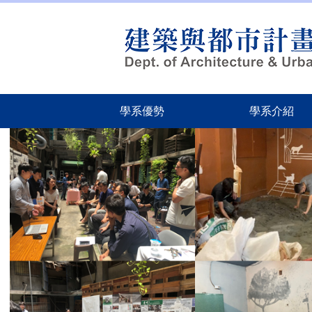
跳
到
主
要
內
容
區
學系優勢
學系介紹