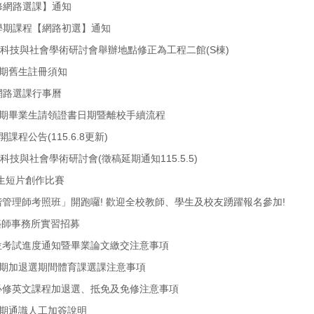
修網路選課】通知
學期課程【網路初選】通知
2屆科技與社會學術研討會舉辦地點修正為工程二館(S棟)
學期舊生註冊須知
網路選課行事曆
學期畢業生請領證書日期暨離校手續流程
開課程公告(115.6.8更新)
科技與社會學術研討會(徵稿延期通知115.5.5)
生短片創作比賽
中階管理師考照班」開跑囉! 歡迎全校教師、學生及校友踴躍報名參加!
建築師事務所實習招募
學位考試進度通知暨畢業論文繳交注意事項
學期加退選期間體育課選課注意事項
訂必修英文課程加退選、抵免及免修注意事項
學期通識人工加簽說明