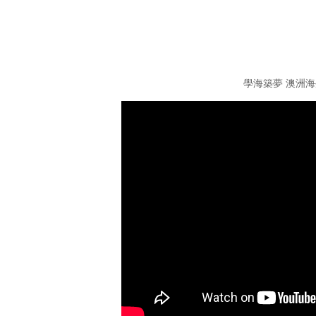
學海築夢 澳洲