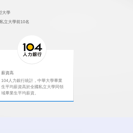
型大學
私立大學前10名
薪資高
就業率高
104人力銀行統計，中華大學畢業
教育部調查，中華
生平均薪資高於全國私立大學同領
率高達89.3%，
域畢業生平均薪資。
1名。